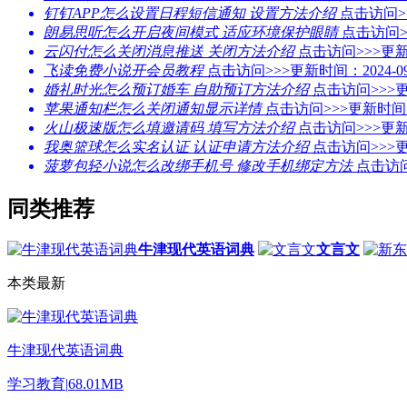
钉钉APP怎么设置日程短信通知 设置方法介绍
点击访问>
朗易思听怎么开启夜间模式 适应环境保护眼睛
点击访问>
云闪付怎么关闭消息推送 关闭方法介绍
点击访问>>>
更新
飞读免费小说开会员教程
点击访问>>>
更新时间：2024-09
婚礼时光怎么预订婚车 自助预订方法介绍
点击访问>>>
更
苹果通知栏怎么关闭通知显示详情
点击访问>>>
更新时间：2
火山极速版怎么填邀请码 填写方法介绍
点击访问>>>
更新
我奥篮球怎么实名认证 认证申请方法介绍
点击访问>>>
更
菠萝包轻小说怎么改绑手机号 修改手机绑定方法
点击访问
同类推荐
牛津现代英语词典
文言文
本类最新
牛津现代英语词典
学习教育
|
68.01MB