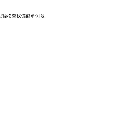
以轻松查找偏僻单词哦。