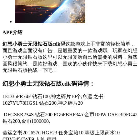
APP介绍
幻想小勇士无限钻石版cdk码
这款游戏上手非常的轻松简单，
而且游戏全面没有广告，是最重要的一款游戏哦，玩家在幻想
小勇士无限钻石版这里可以无限复活自己所需要的材料，游戏
画风很简约，是款好游戏，喜欢的小伙伴快来下载幻想小勇士
无限钻石版挑战一下吧！
幻想小勇士无限钻石版cdk码详情：
1ED35FR74F 钻石100,神之碎片10个,命运 之书
1027YU78HGS1 钻石200,神之碎片20
DFGSER234S 钻石200 FG6FBHF345 金币100W DSF23DFG42
钻石200,金币1000000,
命运之书20 J657GHGF23 任务宝箱10,等级上限药水10
CBV345CWF9 人族,精灵,