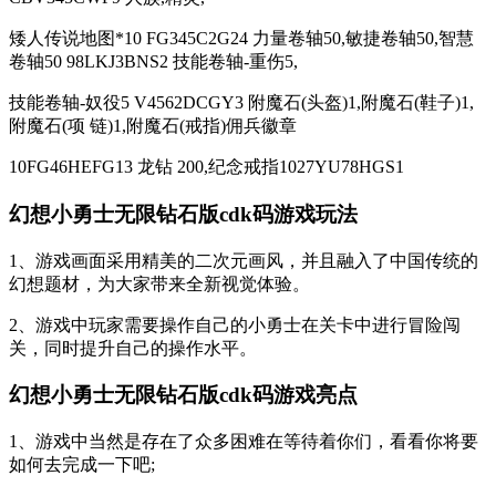
矮人传说地图*10 FG345C2G24 力量卷轴50,敏捷卷轴50,智慧
卷轴50 98LKJ3BNS2 技能卷轴-重伤5,
技能卷轴-奴役5 V4562DCGY3 附魔石(头盔)1,附魔石(鞋子)1,
附魔石(项 链)1,附魔石(戒指)佣兵徽章
10FG46HEFG13 龙钻 200,纪念戒指1027YU78HGS1
幻想小勇士无限钻石版cdk码游戏玩法
1、游戏画面采用精美的二次元画风，并且融入了中国传统的
幻想题材，为大家带来全新视觉体验。
2、游戏中玩家需要操作自己的小勇士在关卡中进行冒险闯
关，同时提升自己的操作水平。
幻想小勇士无限钻石版cdk码游戏亮点
1、游戏中当然是存在了众多困难在等待着你们，看看你将要
如何去完成一下吧;