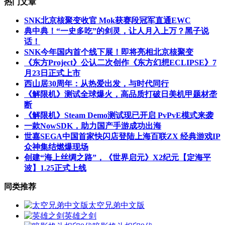
热门文章
SNK北京核聚变收官 Mok获赛段冠军直通EWC
典中典！“一史多吃”的剑灵，让人月入上万？黑子说
话！
SNK今年国内首个线下展！即将亮相北京核聚变
《东方Project》公认二次创作《东方幻想ECLIPSE》7
月23日正式上市
西山居30周年：从热爱出发，与时代同行
《解限机》测试全球爆火，高品质打破日美机甲题材垄
断
《解限机》Steam Demo测试现已开启 PvPvE模式来袭
一款NowSDK，助力国产手游成功出海
世嘉SEGA中国首家快闪店登陆上海百联ZX 经典游戏IP
众神集结燃爆现场
创建“海上丝绸之路”，《世界启元》X2纪元【定海平
波】1.25正式上线
同类推荐
太空兄弟中文版
英雄之剑