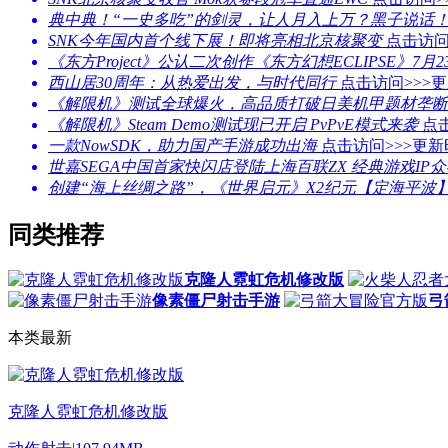
典中典！“一史多吃”的剑灵，让人月入上万？黑子说话
SNK今年国内首个线下展！即将亮相北京核聚变
点击访问
《东方Project》公认二次创作《东方幻想ECLIPSE》7月
西山居30周年：从热爱出发，与时代同行
点击访问>>>
更
《解限机》测试全球爆火，高品质打破日美机甲题材垄断
《解限机》Steam Demo测试现已开启 PvPvE模式来袭
点击
一款NowSDK，助力国产手游成功出海
点击访问>>>
更新时
世嘉SEGA中国首家快闪店登陆上海百联ZX 经典游戏IP
创建“海上丝绸之路”，《世界启元》X2纪元【定海平波】1
同类推荐
克隆人霓虹危机修改版
像素僵尸射击手游
弓
本类最新
克隆人霓虹危机修改版