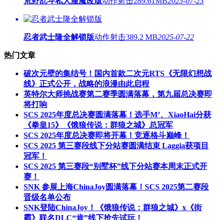
荒野乱斗私人服魔改版
动作射击
289.61MB
2025-07-23
忍者武士隆全解锁版
动作射击
389.2 MB
2025-07-22
热门文章
破次元壁的集结号！国内首款二次元RTS《无限幻想战
线》正式公开，战略的浪漫由此启程
英特尔大师挑战赛第二赛季圆满落幕，第九届总决赛即
将打响
SCS 2025年度总决赛圆满落幕！选手M’、XiaoHai分获
《拳皇15》《饿狼传说：群狼之城》总冠军
SCS 2025年度总决赛即将开幕！竞逐格斗巅峰！
SCS 2025 第三赛段线下分站赛圆满结束 Laggia获项目
冠军！
SCS 2025 第三赛段“别墅杯”线下分站赛本周末正式开
赛！
SNK 参展上海ChinaJoy圆满落幕！SCS 2025第二赛段
晋级名单公布
SNK登陆ChinaJoy！《饿狼传说：群狼之城》x《街
霸》联名DLC“肯”线下抢先试玩！