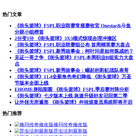
热门文章
《街头篮球》FSPL职业联赛常规赛收官 Onestar&斗鱼
分获小组榜首
2分变1分 《街头篮球》3X3模式惊现合理冲撞区
《街头篮球》FSPL职业联赛组公布 首周精英赛大盘点
《街头篮球》FSPL新秀故事会：柯叶问是如何炼成的？
见证一哥之争 《街头篮球》FSPL本周职业B组实力大盘
点
《街头篮球》FSPL新秀故事会：崛起的彩虹战队表哥
《街头篮球》11.4全新角色奇幻降临 《街头篮球》万圣
节版本全面上线
EHOME身陷囹圄 《街头篮球》FSPL季后赛对阵分析
《街头篮球》七夕版本上线 急速升级好友召回第二季
让外挂无所遁形 《街头篮球》外挂巡查员系统即将开启
热门推荐
修玛传奇修改版
昆虫法则最新版