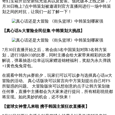
奇幻宝箱开启全新炫光道具以及套装。值此版本上线之际，7
月30日晚上7点中韩策划被邀请到官方直播间进行一场中韩策
划之间的对抗，让我们一起了解一下！
【真心话&大冒险全民征集 中韩策划大挑战】
7月30日直播开始之后，将会由3名中国策划对阵3名韩方策
划，进行3场BO3的比赛，同时主播会给大家带来精彩的比赛
解说，弹幕抽选1位幸运玩家赠送锦鲤福利，奖励为永久弹跳
+1黄色兔兔背包。
在观看中韩方pk赛前夕，玩家们可以可以参与选择真心话or大
冒险的活动。 真心话版块可以留言向中方策划提出自己对FS
所疑惑的问题。 大冒险版块可以想创意的点子让韩方策划做
任何事，直播中主播都会为大家来进行提问，所有精彩统统都
将呈现。如此美妙的机会，还不快来！
【篮球女神雪儿来啦 携手韩国主策狂欢直播夜】