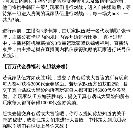
7月30日的两位主播分别是篮球女神雪儿以及激情解说老树，
他们将携手韩国主策与玩家们进行对战，进入自由频道后，等
待第一组进入房间的玩家队伍进行对战pk，每一场为bo3，一
共为3场。
进行pk前，主播有3张卡牌，由玩家队伍派一名代表抽取1张卡
牌，主播公布卡牌内的规则内容开始进行比赛。 直播过程
中，主播将随机弹幕抽选3位幸运玩家赠送锦鲤福利。直播结
束后，由主播老树在直播间内私信获得奖励的玩家进行账号信
息统计。
【百万代金券福利 有胆就来领】
若玩家队伍方如获胜1轮，提交了真心话或大冒险的所有玩家
每人都可获得3000代金券奖励。若玩家队伍方如获胜2轮，提
交了真心话或大冒险的所有玩家每人都可获得6000代金券奖
励。 若玩家队伍方如获胜3轮，提交了真心话或大冒险的所有
玩家每人都可获得10000代金券奖励。
赶快去提交真心话或大冒险吧，你可以提问你想知道的关于
FS的秘密，或者让策划们来进行大冒险，中韩策划到底哪家
强呢？我们在球场上等你来战！