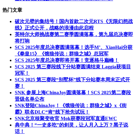
热门文章
破次元壁的集结号！国内首款二次元RTS《无限幻想战
线》正式公开，战略的浪漫由此启程
英特尔大师挑战赛第二赛季圆满落幕，第九届总决赛即
将打响
SCS 2025年度总决赛圆满落幕！选手M’、XiaoHai分获
《拳皇15》《饿狼传说：群狼之城》总冠军
SCS 2025年度总决赛即将开幕！竞逐格斗巅峰！
SCS 2025 第三赛段线下分站赛圆满结束 Laggia获项目
冠军！
SCS 2025 第三赛段“别墅杯”线下分站赛本周末正式开
赛！
SNK 参展上海ChinaJoy圆满落幕！SCS 2025第二赛段
晋级名单公布
SNK登陆ChinaJoy！《饿狼传说：群狼之城》x《街
霸》联名DLC“肯”线下抢先试玩！
SNK北京核聚变收官 Mok获赛段冠军直通EWC
典中典！“一史多吃”的剑灵，让人月入上万？黑子说
话！