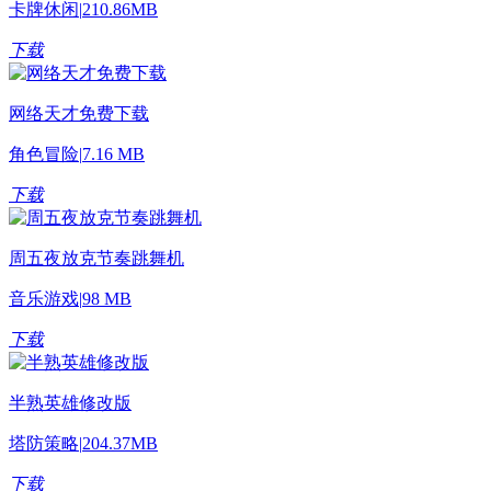
卡牌休闲
|
210.86MB
下载
网络天才免费下载
角色冒险
|
7.16 MB
下载
周五夜放克节奏跳舞机
音乐游戏
|
98 MB
下载
半熟英雄修改版
塔防策略
|
204.37MB
下载