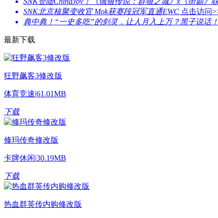
SNK登陆ChinaJoy！《饿狼传说：群狼之城》x《街霸》
SNK北京核聚变收官 Mok获赛段冠军直通EWC
点击访问>
典中典！“一史多吃”的剑灵，让人月入上万？黑子说话
最新下载
狂野飙客3修改版
体育竞速
|
61.01MB
下载
修玛传奇修改版
卡牌休闲
|
30.19MB
下载
热血群英传内购修改版