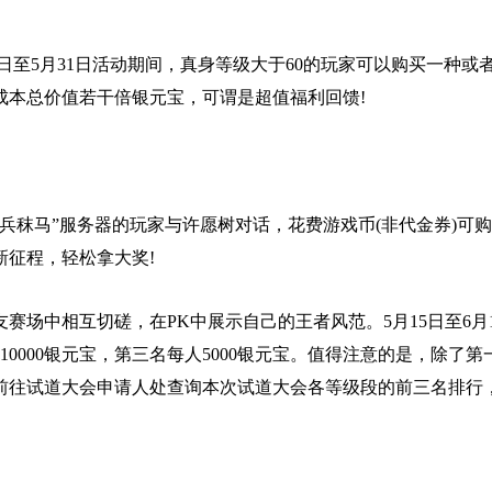
5日至5月31日活动期间，真身等级大于60的玩家可以购买一种
成本总价值若干倍银元宝，可谓是超值福利回馈!
秣马”服务器的玩家与许愿树对话，花费游戏币(非代金券)可
征程，轻松拿大奖!
中相互切磋，在PK中展示自己的王者风范。5月15日至6月
人10000银元宝，第三名每人5000银元宝。值得注意的是，除
前往试道大会申请人处查询本次试道大会各等级段的前三名排行