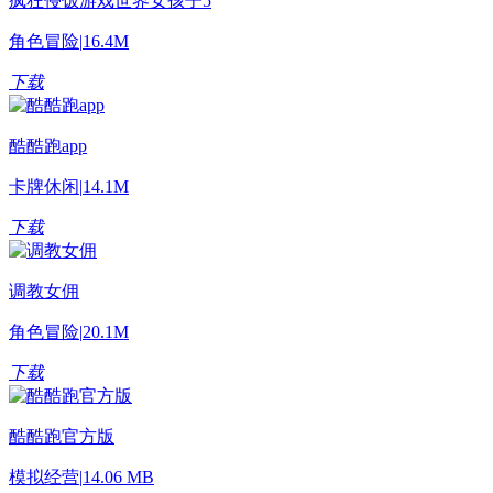
疯狂侵饭游戏世界女孩子5
角色冒险
|
16.4M
下载
酷酷跑app
卡牌休闲
|
14.1M
下载
调教女佣
角色冒险
|
20.1M
下载
酷酷跑官方版
模拟经营
|
14.06 MB