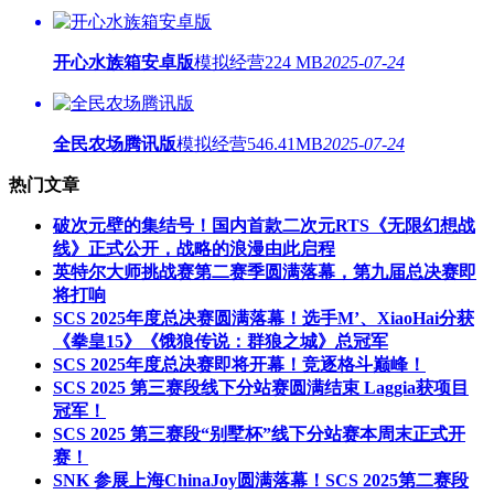
开心水族箱安卓版
模拟经营
224 MB
2025-07-24
全民农场腾讯版
模拟经营
546.41MB
2025-07-24
热门文章
破次元壁的集结号！国内首款二次元RTS《无限幻想战
线》正式公开，战略的浪漫由此启程
英特尔大师挑战赛第二赛季圆满落幕，第九届总决赛即
将打响
SCS 2025年度总决赛圆满落幕！选手M’、XiaoHai分获
《拳皇15》《饿狼传说：群狼之城》总冠军
SCS 2025年度总决赛即将开幕！竞逐格斗巅峰！
SCS 2025 第三赛段线下分站赛圆满结束 Laggia获项目
冠军！
SCS 2025 第三赛段“别墅杯”线下分站赛本周末正式开
赛！
SNK 参展上海ChinaJoy圆满落幕！SCS 2025第二赛段