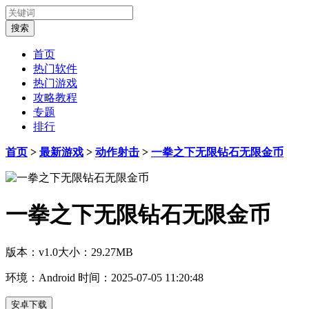
首页
热门软件
热门游戏
攻略教程
专题
排行
首页
>
最新游戏
>
动作射击
>
一拳之下无限钻石无限金币
一拳之下无限钻石无限金币
版本：v1.0
大小：29.27MB
环境：Android
时间：2025-07-05 11:20:48
安卓下载