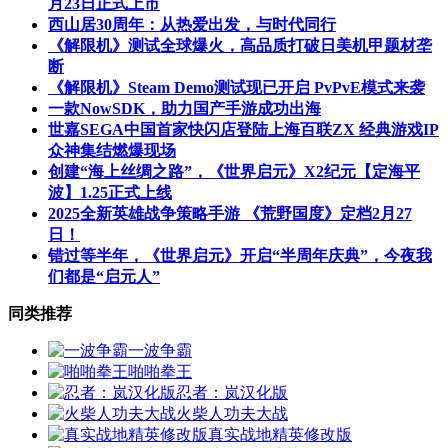
月23日正式上市
西山居30周年：从热爱出发，与时代同行
《解限机》测试全球爆火，高品质打破日美机甲题材垄
断
《解限机》Steam Demo测试现已开启 PvPvE模式来袭
一款NowSDK，助力国产手游成功出海
世嘉SEGA中国首家快闪店登陆上海百联ZX 经典游戏IP
众神集结燃爆现场
创建“海上丝绸之路”，《世界启元》X2纪元【定海平
波】1.25正式上线
2025全新英雄战争策略手游 《荒野国度》定档2月27
日！
错过等半年，《世界启元》开启“半周年庆典”，今夜我
们都是“启元人”
同类推荐
一波争霸
啪啪拳王
忍者：岚汉化版
火柴人功夫大战
真实战地精英修改版