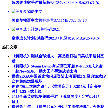
超级改造家手游最新版
模拟经营
232.6 MB
2025-03-10
美食梦物语中文
模拟经营
37.11MB
2025-03-10
皇帝成长计划2兑换码2021
模拟经营
26 MB
2025-03-10
热门文章
《解限机》测试全球爆火，高品质打破日美机甲题材垄
断
《解限机》Steam Demo测试现已开启 PvPvE模式来袭
一款NowSDK，助力国产手游成功出海
世嘉SEGA中国首家快闪店登陆上海百联ZX 经典游戏IP
众神集结燃爆现场
创建“海上丝绸之路”，《世界启元》X2纪元【定海平
波】1.25正式上线
2025全新英雄战争策略手游 《荒野国度》定档2月27
日！
错过等半年，《世界启元》开启“半周年庆典”，今夜我