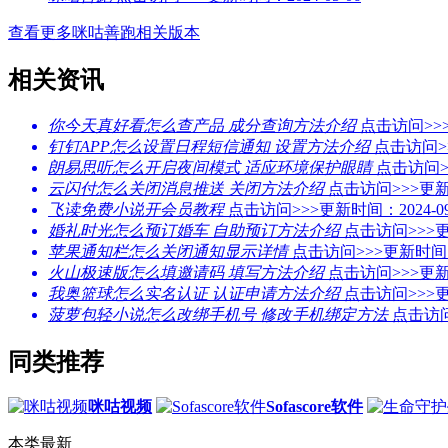
查看更多咪咕善跑相关版本
相关资讯
你今天真好看怎么查产品 成分查询方法介绍
点击访问>>
钉钉APP怎么设置日程短信通知 设置方法介绍
点击访问>
朗易思听怎么开启夜间模式 适应环境保护眼睛
点击访问>
云闪付怎么关闭消息推送 关闭方法介绍
点击访问>>>
更新
飞读免费小说开会员教程
点击访问>>>
更新时间：2024-09
婚礼时光怎么预订婚车 自助预订方法介绍
点击访问>>>
更
苹果通知栏怎么关闭通知显示详情
点击访问>>>
更新时间：2
火山极速版怎么填邀请码 填写方法介绍
点击访问>>>
更新
我奥篮球怎么实名认证 认证申请方法介绍
点击访问>>>
更
菠萝包轻小说怎么改绑手机号 修改手机绑定方法
点击访问
同类推荐
咪咕视频
Sofascore软件
本类最新