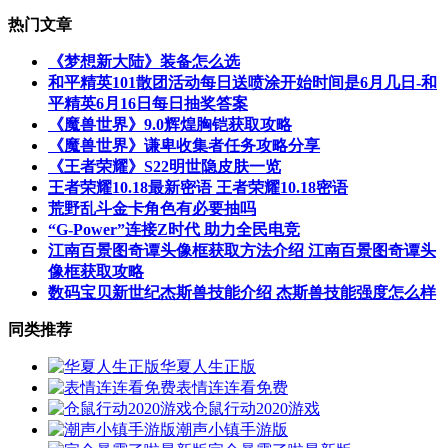
热门文章
《梦想新大陆》装备怎么选
和平精英101散团活动每日送喷涂开始时间是6月几日-和
平精英6月16日每日抽奖答案
《魔兽世界》9.0辉煌胸铠获取攻略
《魔兽世界》谦卑收集者任务攻略分享
《王者荣耀》S22明世隐皮肤一览
王者荣耀10.18最新密语 王者荣耀10.18密语
荒野乱斗金卡角色有必要抽吗
“G-Power”连接Z时代 助力全民电竞
江南百景图奇谭头像框获取方法介绍 江南百景图奇谭头
像框获取攻略
数码宝贝新世纪杰斯兽技能介绍 杰斯兽技能强度怎么样
同类推荐
华夏人生正版
表情连连看免费
仓鼠行动2020游戏
潮声小镇手游版