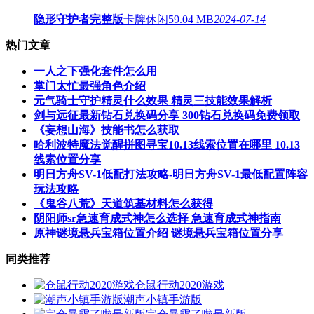
隐形守护者完整版
卡牌休闲
59.04 MB
2024-07-14
热门文章
一人之下强化套件怎么用
掌门太忙最强角色介绍
元气骑士守护精灵什么效果 精灵三技能效果解析
剑与远征最新钻石兑换码分享 300钻石兑换码免费领取
《妄想山海》技能书怎么获取
哈利波特魔法觉醒拼图寻宝10.13线索位置在哪里 10.13
线索位置分享
明日方舟SV-1低配打法攻略-明日方舟SV-1最低配置阵容
玩法攻略
《鬼谷八荒》天道筑基材料怎么获得
阴阳师sr急速育成式神怎么选择 急速育成式神指南
原神谜境悬兵宝箱位置介绍 谜境悬兵宝箱位置分享
同类推荐
仓鼠行动2020游戏
潮声小镇手游版