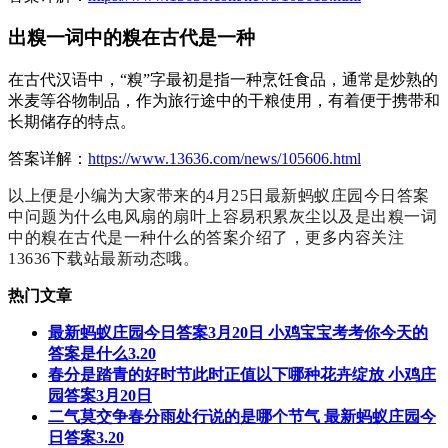
出糗一词中的糗在古代是一种
在古代汉语中，“糗”字最初是指一种烹饪食品，通常是炒熟的
米麦等谷物制品，作为旅行途中的干粮使用，有着便于携带和
长期储存的特点。
答案详解：
https://www.13636.com/news/105606.html
以上便是小编为大家带来的4月25日最新蚂蚁庄园今日答案
中问题为什么电风扇的扇叶上容易积累灰尘以及是出糗一词
中的糗在古代是一种什么的答案介绍了，更多内容关注
13636下载站最新动态哦。
热门文章
最新蚂蚁庄园今日答案3月20日 小鸡宝宝考考你今天的
答案是什么3.20
春分是踏青的好时节此时正值以下哪种花卉绽放 小鸡庄
园答案3月20日
二气莫交争春分雨处行说的是哪个节气 最新蚂蚁庄园今
日答案3.20