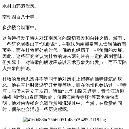
水村山郭酒旗风。
南朝四百八十寺，
多少楼台烟雨中。
这首诗抒发了诗人对江南风光的深切喜爱和向往之情。然而，
一些研究者提出了“讽刺说”，主张认为南朝皇帝以崇尚佛教而
著称，而在杜牧所处的时代，佛教也经历了一些负面的发展。
因此，这些研究者认为杜牧的诗末两句带有一定的讽刺意味。
但实际上，对诗歌的解读应该以艺术形象为出发点，而不应陷
入抽象的推论。
杜牧的反佛思想并不等同于他对历史上留存的佛寺建筑的厌
恶。他在宣州时常游览开元寺等地，而在池州也参访过一些寺
庙，与僧人建立了友谊。诸如“九华山路云遮寺，青弋江边柳
拂桥”和“秋山春雨闲吟处，倚遍江南寺寺楼”等著名诗句表
明，他对佛寺楼台充满欣赏和沉浸其中。当然，在欣赏的同
时，偶尔也会涌起一些历史感慨。