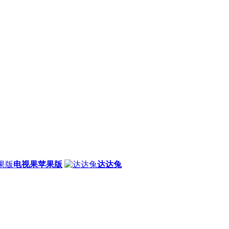
电视果苹果版
达达兔