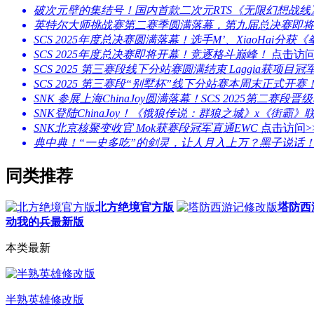
破次元壁的集结号！国内首款二次元RTS《无限幻想战
英特尔大师挑战赛第二赛季圆满落幕，第九届总决赛即将
SCS 2025年度总决赛圆满落幕！选手M’、XiaoHai
SCS 2025年度总决赛即将开幕！竞逐格斗巅峰！
点击访问
SCS 2025 第三赛段线下分站赛圆满结束 Laggia获项目冠
SCS 2025 第三赛段“别墅杯”线下分站赛本周末正式开赛
SNK 参展上海ChinaJoy圆满落幕！SCS 2025第二赛段
SNK登陆ChinaJoy！《饿狼传说：群狼之城》x《街霸》
SNK北京核聚变收官 Mok获赛段冠军直通EWC
点击访问>
典中典！“一史多吃”的剑灵，让人月入上万？黑子说话
同类推荐
北方绝境官方版
塔防西
动我的兵最新版
本类最新
半熟英雄修改版