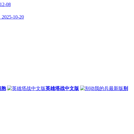
2-08
25-10-20
细胞
英雄塔战中文版
别