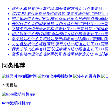
你今天真好看怎么查产品 成分查询方法介绍
点击访问>>
钉钉APP怎么设置日程短信通知 设置方法介绍
点击访问>
朗易思听怎么开启夜间模式 适应环境保护眼睛
点击访问>
云闪付怎么关闭消息推送 关闭方法介绍
点击访问>>>
更新
飞读免费小说开会员教程
点击访问>>>
更新时间：2024-09
婚礼时光怎么预订婚车 自助预订方法介绍
点击访问>>>
更
苹果通知栏怎么关闭通知显示详情
点击访问>>>
更新时间：2
火山极速版怎么填邀请码 填写方法介绍
点击访问>>>
更新
我奥篮球怎么实名认证 认证申请方法介绍
点击访问>>>
更
菠萝包轻小说怎么改绑手机号 修改手机绑定方法
点击访问
同类推荐
拍照时间
秒拍软件
漫有趣
本类最新
faceu激萌相机app