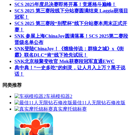
SCS 2025年度总决赛即将开幕！竞逐格斗巅峰！
SCS 2025 第三赛段线下分站赛圆满结束 Laggia获项目
冠军！
SCS 2025 第三赛段“别墅杯”线下分站赛本周末正式开
赛！
SNK 参展上海ChinaJoy圆满落幕！SCS 2025第二赛段
晋级名单公布
SNK登陆ChinaJoy！《饿狼传说：群狼之城》x《街
霸》联名DLC“肯”线下抢先试玩！
SNK北京核聚变收官 Mok获赛段冠军直通EWC
典中典！“一史多吃”的剑灵，让人月入上万？黑子说
话！
同类推荐
车祸模拟器2
最佳11人无限钻石修改版
真实摩托锦标赛