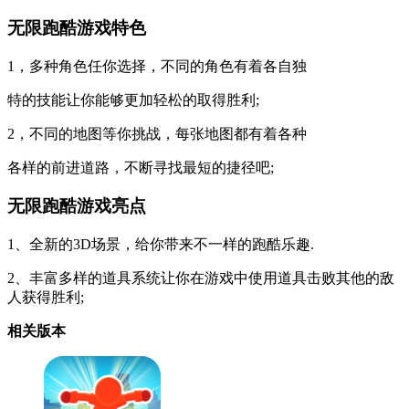
无限跑酷游戏特色
1，多种角色任你选择，不同的角色有着各自独
特的技能让你能够更加轻松的取得胜利;
2，不同的地图等你挑战，每张地图都有着各种
各样的前进道路，不断寻找最短的捷径吧;
无限跑酷游戏亮点
1、全新的3D场景，给你带来不一样的跑酷乐趣.
2、丰富多样的道具系统让你在游戏中使用道具击败其他的敌
人获得胜利;
相关版本