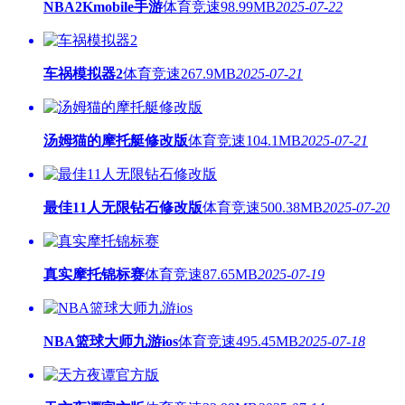
NBA2Kmobile手游
体育竞速
98.99MB
2025-07-22
车祸模拟器2
体育竞速
267.9MB
2025-07-21
汤姆猫的摩托艇修改版
体育竞速
104.1MB
2025-07-21
最佳11人无限钻石修改版
体育竞速
500.38MB
2025-07-20
真实摩托锦标赛
体育竞速
87.65MB
2025-07-19
NBA篮球大师九游ios
体育竞速
495.45MB
2025-07-18