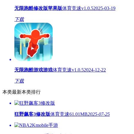
无限跑酷修改版苹果版
体育竞速
v1.0.5
2025-03-19
下载
无限跑酷游戏游戏
体育竞速
v1.0.5
2024-12-22
下载
本类最新
本类排行
狂野飙客3修改版
体育竞速
61.01MB
2025-07-25