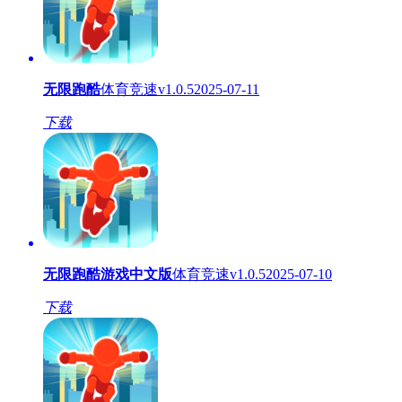
无限跑酷
体育竞速
v1.0.5
2025-07-11
下载
无限跑酷游戏中文版
体育竞速
v1.0.5
2025-07-10
下载