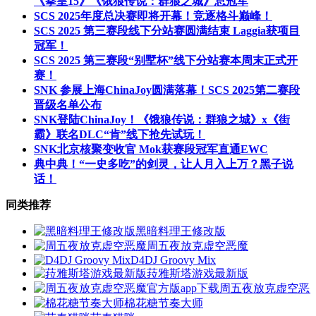
《拳皇15》《饿狼传说：群狼之城》总冠军
SCS 2025年度总决赛即将开幕！竞逐格斗巅峰！
SCS 2025 第三赛段线下分站赛圆满结束 Laggia获项目
冠军！
SCS 2025 第三赛段“别墅杯”线下分站赛本周末正式开
赛！
SNK 参展上海ChinaJoy圆满落幕！SCS 2025第二赛段
晋级名单公布
SNK登陆ChinaJoy！《饿狼传说：群狼之城》x《街
霸》联名DLC“肯”线下抢先试玩！
SNK北京核聚变收官 Mok获赛段冠军直通EWC
典中典！“一史多吃”的剑灵，让人月入上万？黑子说
话！
同类推荐
黑暗料理王修改版
周五夜放克虚空恶魔
D4DJ Groovy Mix
菈雅斯塔游戏最新版
周五夜放克虚空恶魔
棉花糖节奏大师