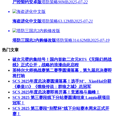
尸控契约安卓版
塔防策略
90MB
2025-07-22
海盗进化中文版
塔防策略
63.12MB
2025-07-21
塔防三国志2内购修改版
塔防策略
314.62MB
2025-07-19
热门文章
破次元壁的集结号！国内首款二次元RTS《无限幻想战
线》正式公开，战略的浪漫由此启程
英特尔大师挑战赛第二赛季圆满落幕，第九届总决赛即
将打响
SCS 2025年度总决赛圆满落幕！选手M’、XiaoHai分获
《拳皇15》《饿狼传说：群狼之城》总冠军
SCS 2025年度总决赛即将开幕！竞逐格斗巅峰！
SCS 2025 第三赛段线下分站赛圆满结束 Laggia获项目
冠军！
SCS 2025 第三赛段“别墅杯”线下分站赛本周末正式开
赛！