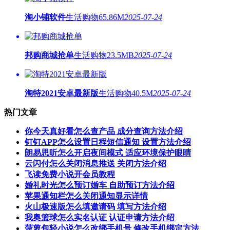
淘小铺软件
生活购物
65.86M
2025-07-24
邦购商城抢单
生活购物
23.5MB
2025-07-24
淘特2021安卓最新版
生活购物
40.5M
2025-07-24
热门文章
你今天真好看怎么查产品 成分查询方法介绍
钉钉APP怎么设置日程短信通知 设置方法介绍
朗易思听怎么开启夜间模式 适应环境保护眼睛
云闪付怎么关闭消息推送 关闭方法介绍
飞读免费小说开会员教程
婚礼时光怎么预订婚车 自助预订方法介绍
苹果通知栏怎么关闭通知显示详情
火山极速版怎么填邀请码 填写方法介绍
我奥篮球怎么实名认证 认证申请方法介绍
菠萝包轻小说怎么改绑手机号 修改手机绑定方法