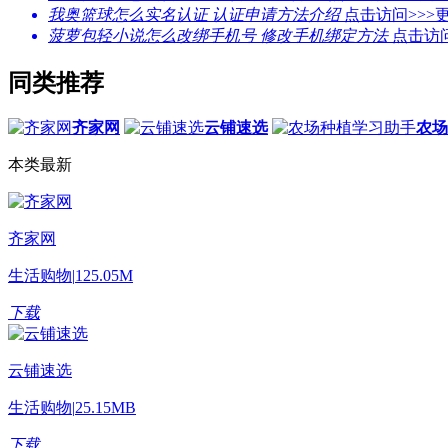
我奥篮球怎么实名认证 认证申请方法介绍
点击访问>>>
更
菠萝包轻小说怎么改绑手机号 修改手机绑定方法
点击访问
同类推荐
齐家网
云铺速选
农场
本类最新
齐家网
生活购物
|
125.05M
下载
云铺速选
生活购物
|
25.15MB
下载