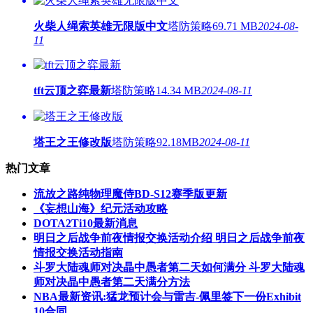
火柴人绳索英雄无限版中文
塔防策略
69.71 MB
2024-08-
11
tft云顶之弈最新
塔防策略
14.34 MB
2024-08-11
塔王之王修改版
塔防策略
92.18MB
2024-08-11
热门文章
流放之路纯物理魔侍BD-S12赛季版更新
《妄想山海》纪元活动攻略
DOTA2Ti10最新消息
明日之后战争前夜情报交换活动介绍 明日之后战争前夜
情报交换活动指南
斗罗大陆魂师对决晶中愚者第二天如何满分 斗罗大陆魂
师对决晶中愚者第二天满分方法
NBA最新资讯:猛龙预计会与雷吉-佩里签下一份Exhibit
10合同