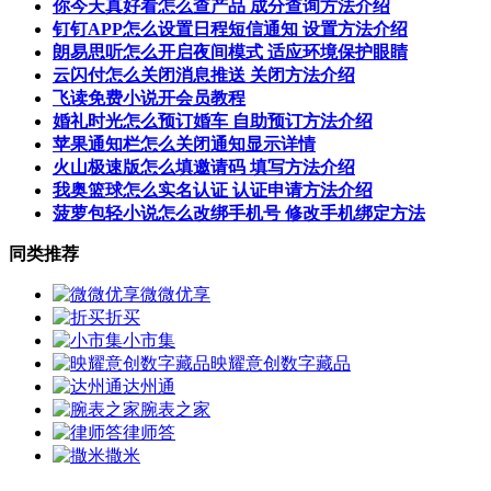
你今天真好看怎么查产品 成分查询方法介绍
钉钉APP怎么设置日程短信通知 设置方法介绍
朗易思听怎么开启夜间模式 适应环境保护眼睛
云闪付怎么关闭消息推送 关闭方法介绍
飞读免费小说开会员教程
婚礼时光怎么预订婚车 自助预订方法介绍
苹果通知栏怎么关闭通知显示详情
火山极速版怎么填邀请码 填写方法介绍
我奥篮球怎么实名认证 认证申请方法介绍
菠萝包轻小说怎么改绑手机号 修改手机绑定方法
同类推荐
微微优享
折买
小市集
映耀意创数字藏品
达州通
腕表之家
律师答
撒米