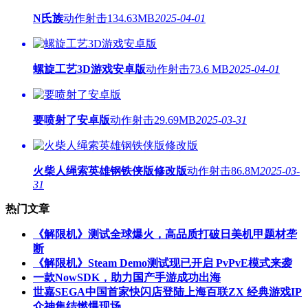
N氏族
动作射击
134.63MB
2025-04-01
螺旋工艺3D游戏安卓版
动作射击
73.6 MB
2025-04-01
要喷射了安卓版
动作射击
29.69MB
2025-03-31
火柴人绳索英雄钢铁侠版修改版
动作射击
86.8M
2025-03-
31
热门文章
《解限机》测试全球爆火，高品质打破日美机甲题材垄
断
《解限机》Steam Demo测试现已开启 PvPvE模式来袭
一款NowSDK，助力国产手游成功出海
世嘉SEGA中国首家快闪店登陆上海百联ZX 经典游戏IP
众神集结燃爆现场