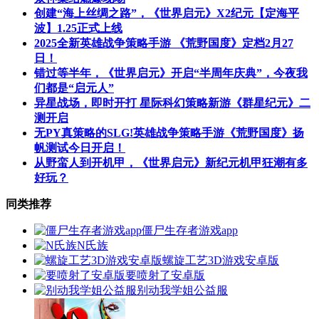
创建“海上丝绸之路”，《世界启元》X2纪元【定海平
波】1.25正式上线
2025全新英雄战争策略手游 《荒野国度》定档2月27
日！
错过等半年，《世界启元》开启“半周年庆典”，今夜我
们都是“启元人”
异星战场，即时开打 星际科幻策略新游《群星纪元》二
测开启
无PY真策略的SLG!英雄战争策略手游《荒野国度》扬
帆测试今日开启！
从野蛮人到开机甲，《世界启元》新纪元机甲狂潮有多
好玩？
同类推荐
僵尸生存者游戏app
N氏族
螺旋工艺3D游戏安卓版
要喷射了安卓版
别动我学姐公益服