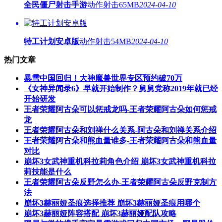
全民僵尸射击手游
动作射击
65MB
2024-04-10
特工计划安卓版
动作射击
54MB
2024-04-10
热门文章
暴雪中国回归！大神魔兽世界专区预约破70万
《女神异闻录6》早就开始制作？舅舅党称2019年就已经
开始研发
王者荣耀阿古朵可以惩戒龙吗-王者荣耀阿古朵如何惩戒
龙
王者荣耀阿古朵和刘禅什么关系-阿古朵和刘禅关系介绍
王者荣耀阿古朵和熊血量谁多-王者荣耀阿古朵和熊血量
对比
崩坏3女武神重机科拉莉角色介绍 崩坏3女武神重机科拉
莉技能是什么
王者荣耀阿古朵反野怎么办-王者荣耀阿古朵反野克制方
法
崩坏3赫丽娅圣痕选择推荐 崩坏3赫丽娅圣痕用哪个
崩坏3赫丽娅阵容搭配 崩坏3赫丽娅配队攻略