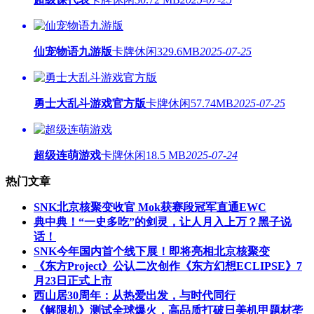
仙宠物语九游版
卡牌休闲
329.6MB
2025-07-25
勇士大乱斗游戏官方版
卡牌休闲
57.74MB
2025-07-25
超级连萌游戏
卡牌休闲
18.5 MB
2025-07-24
热门文章
SNK北京核聚变收官 Mok获赛段冠军直通EWC
典中典！“一史多吃”的剑灵，让人月入上万？黑子说
话！
SNK今年国内首个线下展！即将亮相北京核聚变
《东方Project》公认二次创作《东方幻想ECLIPSE》7
月23日正式上市
西山居30周年：从热爱出发，与时代同行
《解限机》测试全球爆火，高品质打破日美机甲题材垄