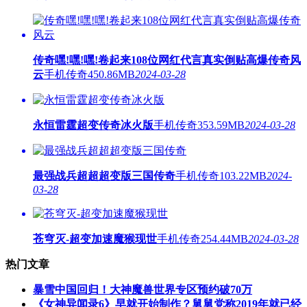
传奇嘿!嘿!嘿!卷起来108位网红代言真实倒贴高爆传奇风
云
手机传奇
450.86MB
2024-03-28
永恒雷霆超变传奇冰火版
手机传奇
353.59MB
2024-03-28
最强战兵超超超变版三国传奇
手机传奇
103.22MB
2024-
03-28
苍穹灭-超变加速魔猴现世
手机传奇
254.44MB
2024-03-28
热门文章
暴雪中国回归！大神魔兽世界专区预约破70万
《女神异闻录6》早就开始制作？舅舅党称2019年就已经