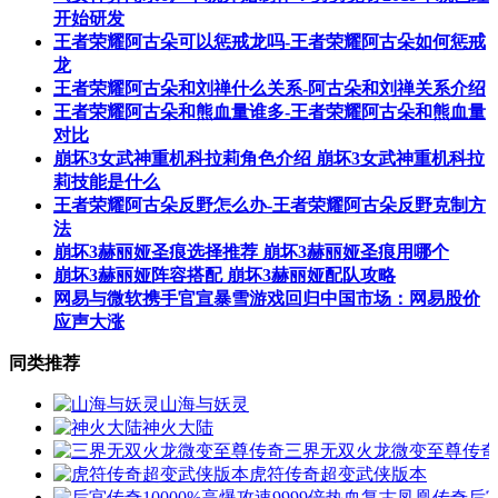
开始研发
王者荣耀阿古朵可以惩戒龙吗-王者荣耀阿古朵如何惩戒
龙
王者荣耀阿古朵和刘禅什么关系-阿古朵和刘禅关系介绍
王者荣耀阿古朵和熊血量谁多-王者荣耀阿古朵和熊血量
对比
崩坏3女武神重机科拉莉角色介绍 崩坏3女武神重机科拉
莉技能是什么
王者荣耀阿古朵反野怎么办-王者荣耀阿古朵反野克制方
法
崩坏3赫丽娅圣痕选择推荐 崩坏3赫丽娅圣痕用哪个
崩坏3赫丽娅阵容搭配 崩坏3赫丽娅配队攻略
网易与微软携手官宣暴雪游戏回归中国市场：网易股价
应声大涨
同类推荐
山海与妖灵
神火大陆
三界无双火龙微变至尊传奇
虎符传奇超变武侠版本
后宫