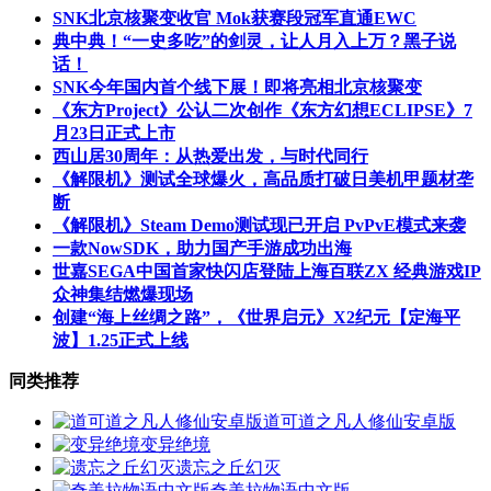
SNK北京核聚变收官 Mok获赛段冠军直通EWC
典中典！“一史多吃”的剑灵，让人月入上万？黑子说
话！
SNK今年国内首个线下展！即将亮相北京核聚变
《东方Project》公认二次创作《东方幻想ECLIPSE》7
月23日正式上市
西山居30周年：从热爱出发，与时代同行
《解限机》测试全球爆火，高品质打破日美机甲题材垄
断
《解限机》Steam Demo测试现已开启 PvPvE模式来袭
一款NowSDK，助力国产手游成功出海
世嘉SEGA中国首家快闪店登陆上海百联ZX 经典游戏IP
众神集结燃爆现场
创建“海上丝绸之路”，《世界启元》X2纪元【定海平
波】1.25正式上线
同类推荐
道可道之凡人修仙安卓版
变异绝境
遗忘之丘幻灭
奇美拉物语中文版