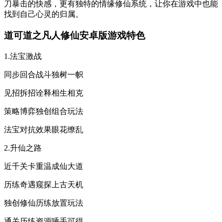
刀暴击的快感，更有独特的情缘修仙系统，让你在游戏中也能
找到自己心灵的归属。
道可道之凡人修仙安卓版游戏特色
1.法宝激战
同步回合战斗独树一帜
见招拆招诠释相生相克
策略博弈独创组合玩法
法宝对抗效果眼花缭乱
2.升仙之路
近千关卡重温成仙大道
历练奇遇窥探上古天机
独创修仙历练放置玩法
通关历练资源唾手可得