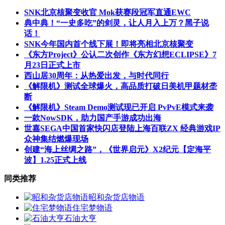
SNK北京核聚变收官 Mok获赛段冠军直通EWC
典中典！“一史多吃”的剑灵，让人月入上万？黑子说
话！
SNK今年国内首个线下展！即将亮相北京核聚变
《东方Project》公认二次创作《东方幻想ECLIPSE》7
月23日正式上市
西山居30周年：从热爱出发，与时代同行
《解限机》测试全球爆火，高品质打破日美机甲题材垄
断
《解限机》Steam Demo测试现已开启 PvPvE模式来袭
一款NowSDK，助力国产手游成功出海
世嘉SEGA中国首家快闪店登陆上海百联ZX 经典游戏IP
众神集结燃爆现场
创建“海上丝绸之路”，《世界启元》X2纪元【定海平
波】1.25正式上线
同类推荐
昭和杂货店物语
住宅梦物语
石油大亨