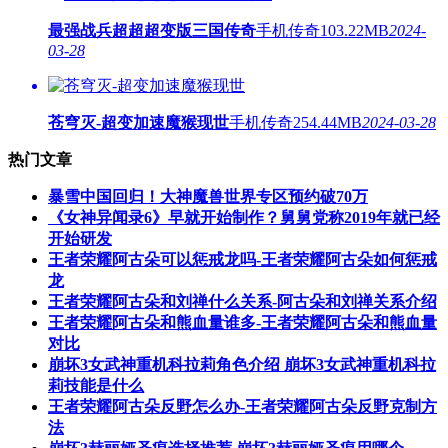
最强战兵超超超变版三国传奇
手机传奇
103.22MB
2024-
03-28
苍穹灭-超变加速魔猴现世
手机传奇
254.44MB
2024-03-28
热门文章
暴雪中国回归！大神魔兽世界专区预约破70万
《女神异闻录6》早就开始制作？舅舅党称2019年就已经
开始研发
王者荣耀阿古朵可以惩戒龙吗-王者荣耀阿古朵如何惩戒
龙
王者荣耀阿古朵和刘禅什么关系-阿古朵和刘禅关系介绍
王者荣耀阿古朵和熊血量谁多-王者荣耀阿古朵和熊血量
对比
崩坏3女武神重机科拉莉角色介绍 崩坏3女武神重机科拉
莉技能是什么
王者荣耀阿古朵反野怎么办-王者荣耀阿古朵反野克制方
法